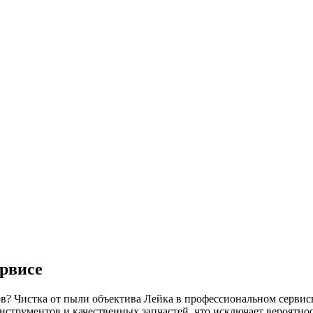
рвисе
в? Чистка от пыли объектива Лейка в профессиональном сервис
трументов и качественных запчастей, что исключает вероятнос